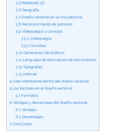
3.5
Modelado 3D
3.6
Geografía
3.7
Diseño vectorial en la Arquitectura
3.8
Reconocimiento de patrones
3.9
Videojuegos y consolas
3.9.1
Videojuegos
3.9.2
Consolas
3.10
Generación de Gráficos
3.11
Lenguajes de descripción de documentos
3.12
Tipografías
3.13
Internet
4
Dato interesante dentro del diseño vectorial
5
Los Vectores en el diseño vectorial
5.1
Formatos
6
Ventajas y desventajas del diseño vectorial
6.1
Ventajas
6.2
Desventajas
7
Conclusión