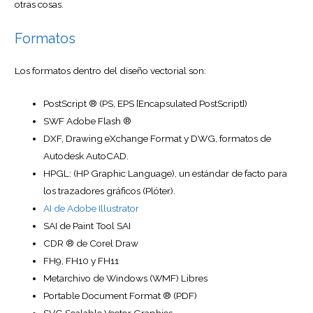
otras cosas.
Formatos
Los formatos dentro del diseño vectorial son:
PostScript ® (PS, EPS [Encapsulated PostScript])
SWF Adobe Flash ®
DXF, Drawing eXchange Format y DWG, formatos de
Autodesk AutoCAD.
HPGL: (HP Graphic Language), un estándar de facto para
los trazadores gráficos (Plóter).
AI de Adobe Illustrator
SAI de Paint Tool SAI
CDR ® de Corel Draw
FH9, FH10 y FH11
Metarchivo de Windows (WMF) Libres
Portable Document Format ® (PDF)