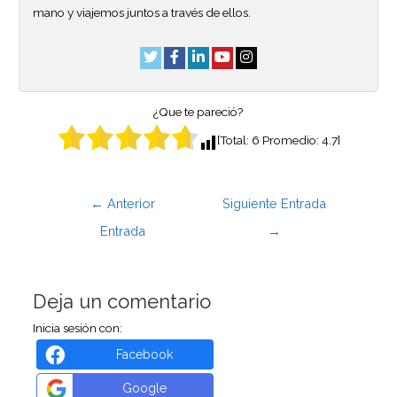
mano y viajemos juntos a través de ellos.
¿Que te pareció?
[Total:
6
Promedio:
4.7
]
←
Anterior
Siguiente Entrada
Entrada
→
Deja un comentario
Inicia sesión con:
Facebook
Google