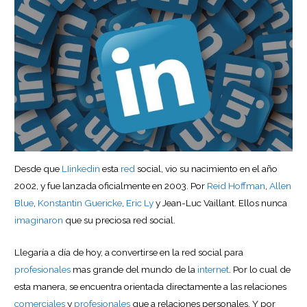
Desde que
LIinkedin
esta
red
social, vio su nacimiento en el año
2002, y fue lanzada oficialmente en 2003. Por
Reid Hoffman
,
Allen
Blue
,
Konstantin Guericke
,
Eric Ly
y Jean-Luc Vaillant. Ellos nunca
imaginaron
que su preciosa red social.
Llegaría a día de hoy, a convertirse en la red social para
profesionales
mas grande del mundo de la
internet
. Por lo cual de
esta manera, se encuentra orientada directamente a las relaciones
comerciales
y
profesionales
que a relaciones personales. Y por