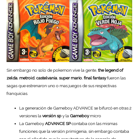
Sin embargo no solo de pokemon vive la gente,
the legend of
zelda
,
metroid
,
castelvania
,
super mario
,
final fantasy
fueron las
sagas que estrenaron uno o mas juegos de sus respectivas
franquicias.
La generación de Gameboy ADVANCE se bifurcó en otras 2
versiones la
versión sp
y la
Gameboy
micro
La Gameboy
ADVANCE SP
contaba con las mismas
funciones que la versión primigenia, sin embargo contaba
con el añadido que la arquitectura de la consola de