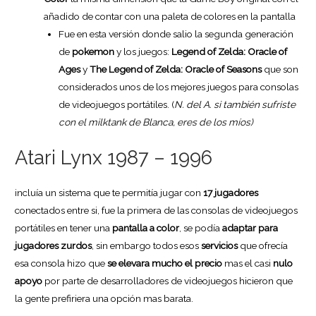
añadido de contar con una paleta de colores en la pantalla
Fue en esta versión donde salio la segunda generación
de
pokemon
y los juegos:
Legend of Zelda: Oracle of
Ages
y
The Legend of Zelda: Oracle of Seasons
que son
considerados unos de los mejores juegos para consolas
de videojuegos portátiles. (
N. del A. si también sufriste
con el milktank de Blanca, eres de los míos)
Atari Lynx 1987 – 1996
incluía un sistema que te permitía jugar con
17 jugadores
conectados entre si, fue la primera de las consolas de videojuegos
portátiles en tener una
pantalla a color
, se podía
adaptar para
jugadores zurdos
, sin embargo todos esos
servicios
que ofrecía
esa consola hizo que
se elevara mucho el precio
mas el casi
nulo
apoyo
por parte de desarrolladores de videojuegos hicieron que
la gente prefiriera una opción mas barata.