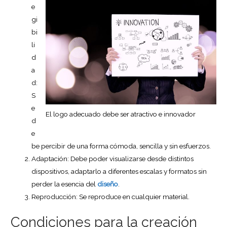
e
gi
bi
li
d
a
d:
S
e
El logo adecuado debe ser atractivo e innovador
d
e
be percibir de una forma cómoda, sencilla y sin esfuerzos.
Adaptación: Debe poder visualizarse desde distintos
dispositivos, adaptarlo a diferentes escalas y formatos sin
perder la esencia del
diseño
.
Reproducción: Se reproduce en cualquier material.
Condiciones para la creación