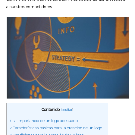
a nuestros competidores.
Contenido
[
ocultar
]
1
La importancia de un logo adecuado
2
Características básicas para la creación de un logo