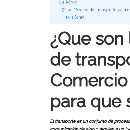
1.4
Aéreo
1.5
Los Medios de Transporte para el
1.5.1
Sahra
¿Que son 
de transpo
Comercio 
para que s
El transporte es un conjunto de proces
comunicación de algo o alguien a un lug