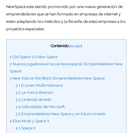
NewSpace está siendo promovido por una nueva generación de
emprendedores que se han formado en empresas de internet y
están adaptando los métodos y la filosofía de estas empresas a los
proyectos espaciales.
Contenido
[
ocultar
]
1
Old Space VS New Space
2
Nuevos jugadores en la carrera espacial (Emprendedores New
Space)
3
New Kids on the Block (Emprendedores New Space)
3.1
El joven Multimillonario
3.2
La marca Branson
3.3
La tienda de todo
3.4
Cofundador de Microsoft
3.5
Emprendedores New Space y un futuro incierto
4
Elon Musk y Space X
4.1
Space X