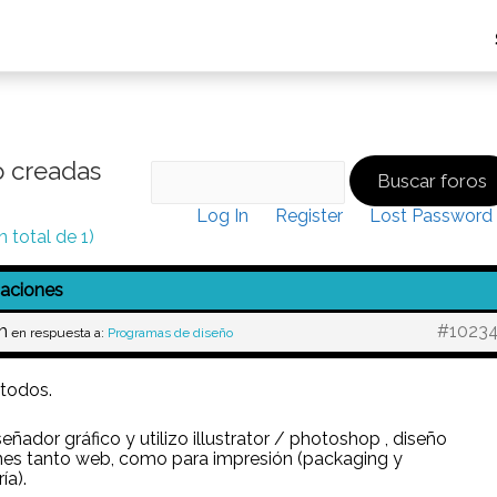
o creadas
Log In
Register
Lost Password
 total de 1)
caciones
m
#1023
en respuesta a:
Programas de diseño
 todos.
eñador gráfico y utilizo illustrator / photoshop , diseño
es tanto web, como para impresión (packaging y
ía).