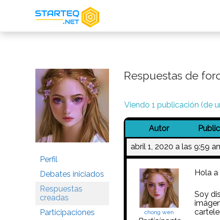
Respuestas de for
Viendo 1 publicación (de un
Autor
Publi
abril 1, 2020 a las 9:59 a
Perfil
Hola a
Debates iniciados
Respuestas
Soy dis
creadas
imágen
carteler
Participaciones
chong wen