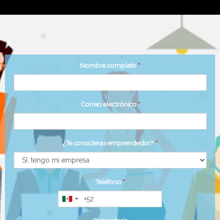
Nombre completo
*
Correo electrónico
*
¿Te consideras emprendedor?
*
Teléfono
*